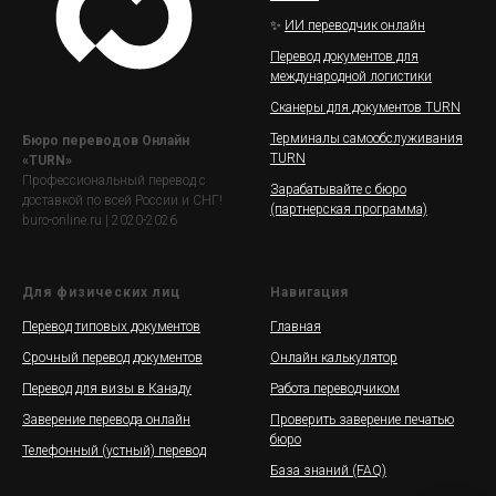
✨
ИИ переводчик онлайн
Перевод документов для
международной логистики
Сканеры для документов TURN
Терминалы самообслуживания
Бюро переводов Онлайн
TURN
«TURN»
Профессиональный перевод с
Зарабатывайте с бюро
доставкой по всей России и СНГ!
(партнерская программа)
buro-online.ru | 2020-2026
Для физических лиц
Навигация
Перевод типовых документов
Главная
Срочный перевод документов
Онлайн калькулятор
Перевод для визы в Канаду
Работа переводчиком
Заверение перевода онлайн
Проверить заверение печатью
бюро
Телефонный (устный) перевод
База знаний (FAQ)