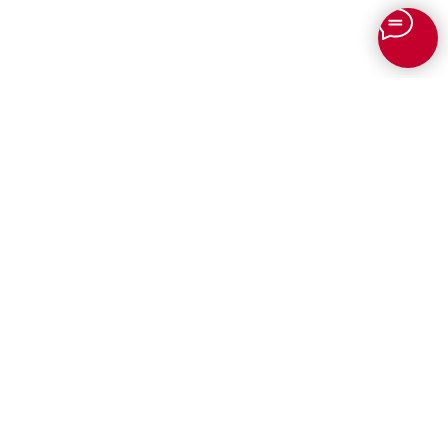
Для юридических лиц
Профессиональный перевод для
бизнеса
✨
ИИ переводчик онлайн
Перевод документов для
международной логистики
Сканеры для документов TURN
Терминалы самообслуживания
Бюро переводов Онлайн
TURN
«TURN»
Профессиональный перевод с
Зарабатывайте с бюро
доставкой по всей России и СНГ!