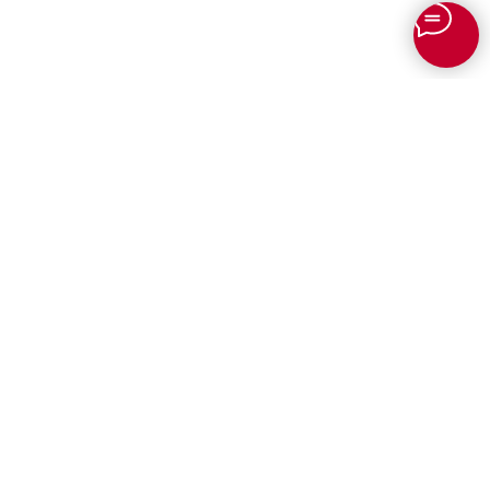
Для юридических лиц
Профессиональный перевод для
бизнеса
✨
ИИ переводчик онлайн
Перевод документов для
международной логистики
Сканеры для документов TURN
Терминалы самообслуживания
Бюро переводов Онлайн
TURN
«TURN»
Профессиональный перевод с
Зарабатывайте с бюро
доставкой по всей России и СНГ!
(партнерская программа)