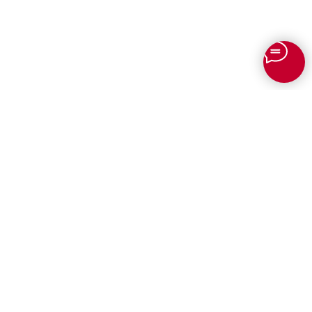
Для юридических лиц
Профессиональный перевод для
бизнеса
✨
ИИ переводчик онлайн
Перевод документов для
международной логистики
Сканеры для документов TURN
Терминалы самообслуживания
Бюро переводов Онлайн