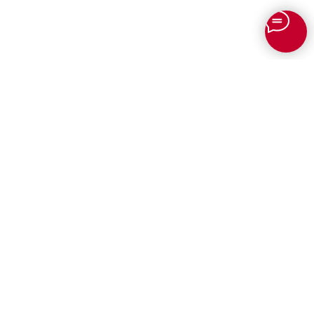
Для юридических лиц
Профессиональный перевод для
бизнеса
✨
ИИ переводчик онлайн
Перевод документов для
международной логистики
Сканеры для документов TURN
Терминалы самообслуживания
Бюро переводов Онлайн
TURN
«TURN»
Профессиональный перевод с
Зарабатывайте с бюро
доставкой по всей России и СНГ!